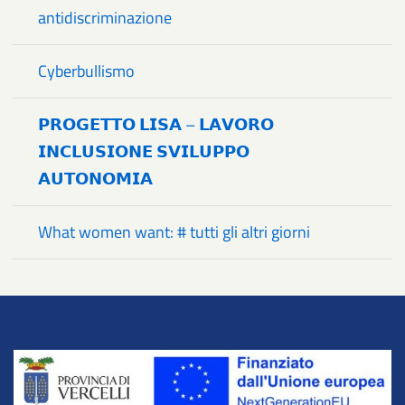
antidiscriminazione
Cyberbullismo
𝗣𝗥𝗢𝗚𝗘𝗧𝗧𝗢 𝗟𝗜𝗦𝗔 – 𝗟𝗔𝗩𝗢𝗥𝗢
𝗜𝗡𝗖𝗟𝗨𝗦𝗜𝗢𝗡𝗘 𝗦𝗩𝗜𝗟𝗨𝗣𝗣𝗢
𝗔𝗨𝗧𝗢𝗡𝗢𝗠𝗜𝗔
What women want: # tutti gli altri giorni
Title