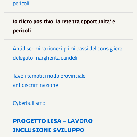
pericoli
Io clicco positivo: la rete tra opportunita' e
pericoli
Antidiscriminazione: i primi passi del consigliere
delegato margherita candeli
Tavoli tematici nodo provinciale
antidiscriminazione
Cyberbullismo
𝗣𝗥𝗢𝗚𝗘𝗧𝗧𝗢 𝗟𝗜𝗦𝗔 – 𝗟𝗔𝗩𝗢𝗥𝗢
𝗜𝗡𝗖𝗟𝗨𝗦𝗜𝗢𝗡𝗘 𝗦𝗩𝗜𝗟𝗨𝗣𝗣𝗢