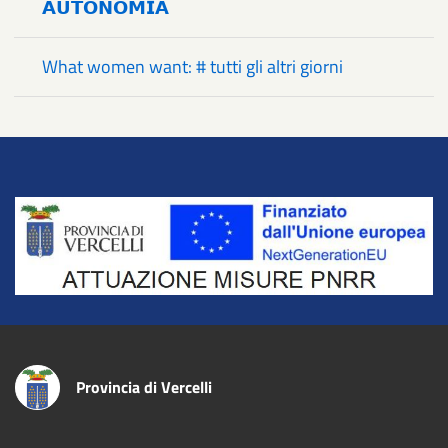
𝗔𝗨𝗧𝗢𝗡𝗢𝗠𝗜𝗔
What women want: # tutti gli altri giorni
Title
Provincia di Vercelli