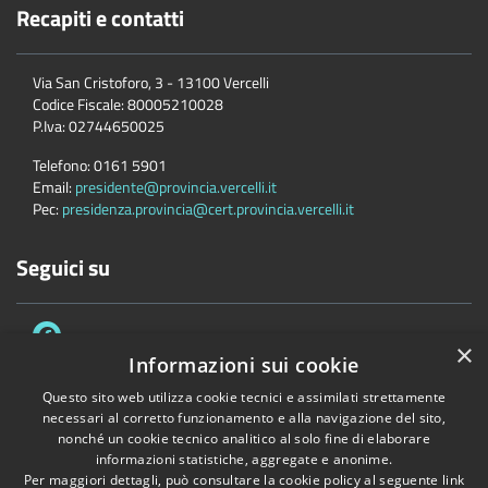
Recapiti e contatti
Via San Cristoforo, 3 - 13100 Vercelli
Codice Fiscale:
80005210028
P.Iva:
02744650025
Telefono:
0161 5901
Email:
presidente@provincia.vercelli.it
Pec:
presidenza.provincia@cert.provincia.vercelli.it
Seguici su
×
Informazioni sui cookie
Questo sito web utilizza cookie tecnici e assimilati strettamente
necessari al corretto funzionamento e alla navigazione del sito,
Accessibilità
Privacy
Cookie
Mappa del sito
nonché un cookie tecnico analitico al solo fine di elaborare
Dichiarazione di accessibilità e meccanismo di feedback
Link Utili
informazioni statistiche, aggregate e anonime.
Per maggiori dettagli, può consultare la cookie policy al seguente
link