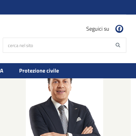
Seguici su
cerca nel sito
Searc
PA
Protezione civile