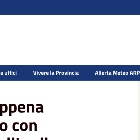
cluso l'incontro con prefetto e forze
e uffici
Vivere la Provincia
Allerta Meteo AR
appena
ro con