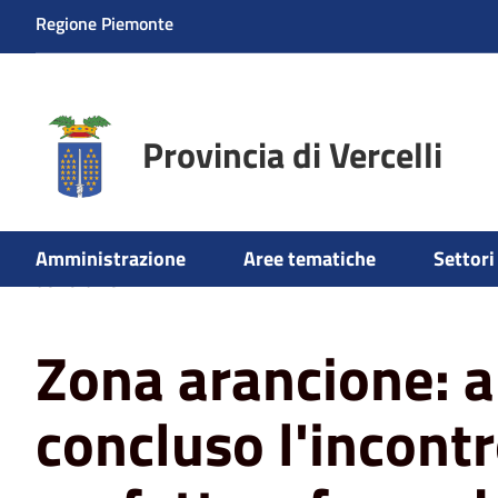
Regione Piemonte
Provincia di Vercelli
Home
News
Emergenza
Zona arancione: appena con
Amministrazione
Aree tematiche
Settori 
dell'ordine
Zona arancione: 
concluso l'incont