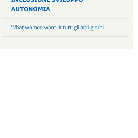
𝗔𝗨𝗧𝗢𝗡𝗢𝗠𝗜𝗔
What women want: # tutti gli altri giorni