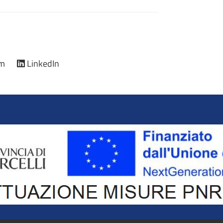
am
LinkedIn