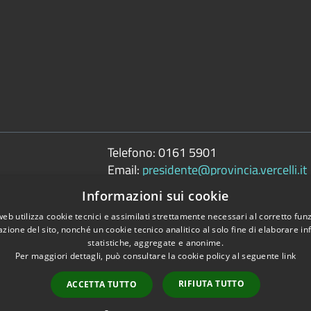
Telefono:
0161 5901
Email:
presidente@provincia.vercelli.it
Pec:
Informazioni sui cookie
presidenza.provincia@cert.provincia.ver
web utilizza cookie tecnici e assimilati strettamente necessari al corretto fu
azione del sito, nonché un cookie tecnico analitico al solo fine di elaborare i
statistiche, aggregate e anonime.
Per maggiori dettagli, può consultare la cookie policy al seguente
link
Copyright © 2026 • 
RIFIUTA TUTTO
ACCETTA TUTTO
tili