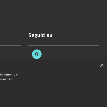
Seguici su
×
celli.it
nzionamento e
nformazioni
Provincia di Vercelli • Powered by
Municipium
•
Accesso redazione