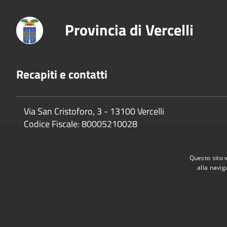
Provincia di Vercelli
Recapiti e contatti
Via San Cristoforo, 3 - 13100 Vercelli
Codice Fiscale:
80005210028
P.Iva:
02744650025
Questo sito 
alla navig
Accessibilità
Privacy
Cookie
Mappa del sito
Dichiarazione di accessibilità e meccanismo di feedback
Link U