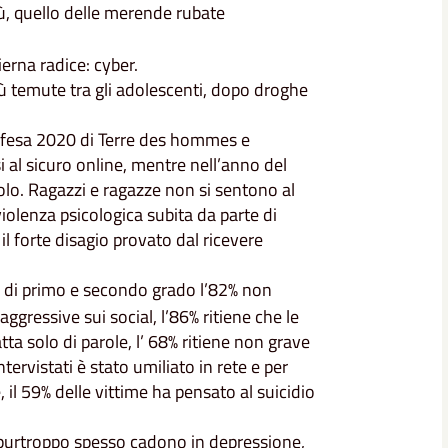
ù, quello delle merende rubate
erna radice: cyber.
ù temute tra gli adolescenti, dopo droghe
ndifesa 2020 di Terre des hommes e
i al sicuro online, mentre nell’anno del
solo. Ragazzi e ragazze non si sentono al
iolenza psicologica subita da parte di
il forte disagio provato dal ricevere
i di primo e secondo grado l’82% non
 aggressive sui social, l’86% ritiene che le
ta solo di parole, l’ 68% ritiene non grave
tervistati è stato umiliato in rete e per
, il 59% delle vittime ha pensato al suicidio
 purtroppo spesso cadono in depressione,