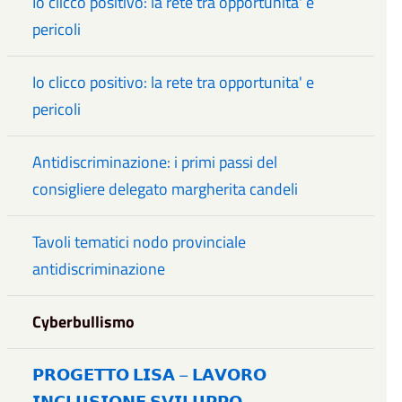
Io clicco positivo: la rete tra opportunita' e
pericoli
Io clicco positivo: la rete tra opportunita' e
pericoli
Antidiscriminazione: i primi passi del
consigliere delegato margherita candeli
Tavoli tematici nodo provinciale
antidiscriminazione
Cyberbullismo
𝗣𝗥𝗢𝗚𝗘𝗧𝗧𝗢 𝗟𝗜𝗦𝗔 – 𝗟𝗔𝗩𝗢𝗥𝗢
𝗜𝗡𝗖𝗟𝗨𝗦𝗜𝗢𝗡𝗘 𝗦𝗩𝗜𝗟𝗨𝗣𝗣𝗢