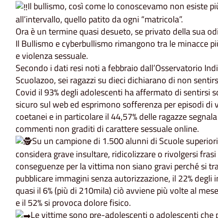
Il bullismo, così come lo conoscevamo non esiste pi
all’intervallo, quello patito da ogni “matricola”.
Ora è un termine quasi desueto, se privato della sua odi
Il Bullismo e cyberbullismo rimangono tra le minacce pi
e violenza sessuale.
Secondo i dati resi noti a febbraio dall’Osservatorio I
Scuolazoo, sei ragazzi su dieci dichiarano di non sentirs
Covid il 93% degli adolescenti ha affermato di sentirsi 
sicuro sul web ed esprimono sofferenza per episodi di v
coetanei e in particolare il 44,57% delle ragazze segnala 
commenti non graditi di carattere sessuale online.
Su un campione di 1.500 alunni di Scuole superior
considera grave insultare, ridicolizzare o rivolgersi frasi
conseguenze per la vittima non siano gravi perché si trat
pubblicare immagini senza autorizzazione, il 22% degli in
quasi il 6% (più di 210mila) ciò avviene più volte al mese
e il 52% si provoca dolore fisico.
Le vittime sono pre-adolescenti o adolescenti che