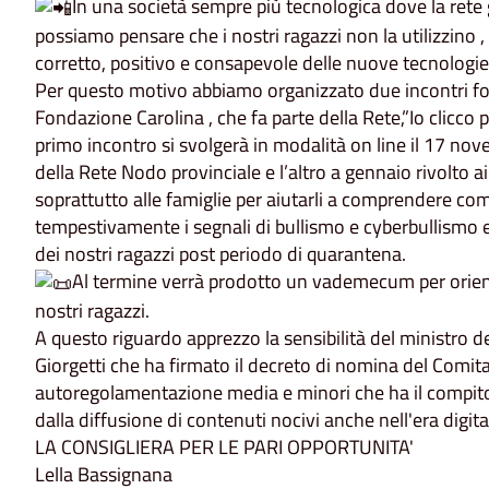
In una società sempre più tecnologica dove la ret
possiamo pensare che i nostri ragazzi non la utilizzino 
corretto, positivo e consapevole delle nuove tecnologie
Per questo motivo abbiamo organizzato due incontri for
Fondazione Carolina , che fa parte della Rete,”Io clicco pos
primo incontro si svolgerà in modalità on line il 17 no
della Rete Nodo provinciale e l’altro a gennaio rivolto ai
soprattutto alle famiglie per aiutarli a comprendere co
tempestivamente i segnali di bullismo e cyberbullismo e 
dei nostri ragazzi post periodo di quarantena.
Al termine verrà prodotto un vademecum per orien
nostri ragazzi.
A questo riguardo apprezzo la sensibilità del ministro 
Giorgetti che ha firmato il decreto di nomina del Comita
autoregolamentazione media e minori che ha il compito 
dalla diffusione di contenuti nocivi anche nell'era digital
LA CONSIGLIERA PER LE PARI OPPORTUNITA'
Lella Bassignana