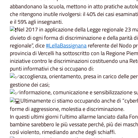
abbandonano la scuola, mettono in atto pratiche autoles
che ritengono inutile rivolgersi: il 40% dei casi esaminati
e il 59% agli insegnanti.
Nel 2017 in applicazione della Legge regionale 23 m
divieto di ogni forma di discriminazione e della parità
regionale”, dice
#LellaBassignana
referente del Nodo pro
provincia di Vercelli ha sottoscritto con la Regione Piem
iniziative contro le discriminazioni costituendo una Re
punti informativi che si occupano di:
accoglienza, orientamento, presa in carico delle p
gestione dei casi;
informazione, comunicazione e sensibilizzazione su
Ultimamente ci stiamo occupando anche di “cybe
forme di aggressione, molestia e discriminazione.
In questi ultimi giorni l’ultimo allarme lanciato dalla 
bambine sarebbero le più vessate perché, più dei maschi
così violento, rimediando anche degli schiaffi.