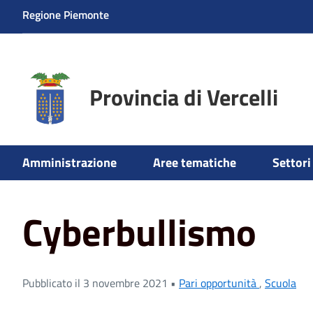
Regione Piemonte
Provincia di Vercelli
Amministrazione
Aree tematiche
Settori 
Home
News
Scuola
Cyberbullismo
Cyberbullismo
Pubblicato il 3 novembre 2021 •
Pari opportunità
,
Scuola