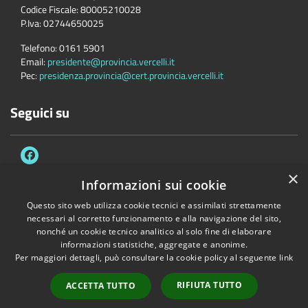
Codice Fiscale:
80005210028
P.Iva:
02744650025
Telefono:
0161 5901
Email:
presidente@provincia.vercelli.it
Pec:
presidenza.provincia@cert.provincia.vercelli.it
Seguici su
×
Informazioni sui cookie
Questo sito web utilizza cookie tecnici e assimilati strettamente
Accessibilità
Privacy
Cookie
Mappa del sito
necessari al corretto funzionamento e alla navigazione del sito,
Dichiarazione di accessibilità e meccanismo di feedback
Link Utili
nonché un cookie tecnico analitico al solo fine di elaborare
informazioni statistiche, aggregate e anonime.
Copyright © 2026 • Provincia di Vercelli • Powered by
Municipium
•
Per maggiori dettagli, può consultare la cookie policy al seguente
link
Accesso redazione
RIFIUTA TUTTO
ACCETTA TUTTO