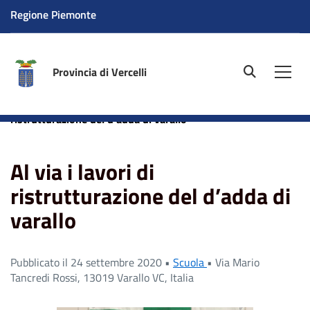
Regione Piemonte
Provincia di Vercelli
site.searc
Men
Home
News
Scuola
Al via i lavori di
ristrutturazione del d’adda di varallo
Al via i lavori di
ristrutturazione del d’adda di
varallo
Pubblicato il 24 settembre 2020 •
Scuola
•
Via Mario
Tancredi Rossi, 13019 Varallo VC, Italia