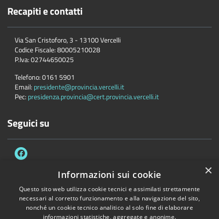
Recapiti e contatti
Via San Cristoforo, 3 - 13100 Vercelli
Codice Fiscale:
80005210028
P.Iva:
02744650025
Telefono:
0161 5901
Email:
presidente@provincia.vercelli.it
Pec:
presidenza.provincia@cert.provincia.vercelli.it
Seguici su
×
Informazioni sui cookie
Questo sito web utilizza cookie tecnici e assimilati strettamente
Accessibilità
Privacy
Cookie
Mappa del sito
necessari al corretto funzionamento e alla navigazione del sito,
Dichiarazione di accessibilità e meccanismo di feedback
Link Utili
nonché un cookie tecnico analitico al solo fine di elaborare
informazioni statistiche, aggregate e anonime.