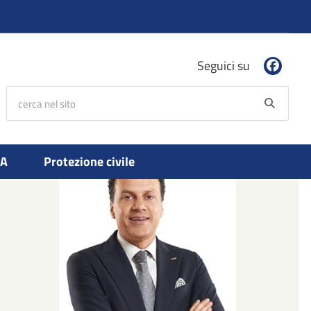
Seguici su
cerca nel sito
Searc
PA
Protezione civile