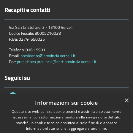
Recapiti e contatti
Via San Cristoforo, 3 - 13100 Vercelli
Codice Fiscale:
80005210028
P.Iva:
02744650025
Telefono:
0161 5901
Email:
presidente@provincia.vercelli.it
Pec:
presidenza.provincia@cert.provincia.vercelli.it
Seguici su
×
Informazioni sui cookie
Questo sito web utilizza cookie tecnici e assimilati strettamente
necessari al corretto funzionamento e alla navigazione del sito,
Accessibilità
Privacy
Cookie
Mappa del sito
nonché un cookie tecnico analitico al solo fine di elaborare
informazioni statistiche, aggregate e anonime.
Dichiarazione di accessibilità e meccanismo di feedback
Link Utili