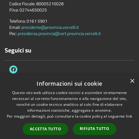
Codice Fiscale:
80005210028
P.Iva:
02744650025
Telefono:
0161 5901
Email:
presidente@provincia.vercelli.it
Pec:
presidenza.provincia@cert.provincia.vercelli.it
Seguici su
×
Informazioni sui cookie
Questo sito web utilizza cookie tecnici e assimilati strettamente
Accessibilità
Privacy
Cookie
Mappa del sito
necessari al corretto funzionamento e alla navigazione del sito,
Dichiarazione di accessibilità e meccanismo di feedback
Link Utili
nonché un cookie tecnico analitico al solo fine di elaborare
informazioni statistiche, aggregate e anonime.
Copyright © 2026 • Provincia di Vercelli • Powered by
Municipium
•
Per maggiori dettagli, può consultare la cookie policy al seguente
link
Accesso redazione
RIFIUTA TUTTO
ACCETTA TUTTO