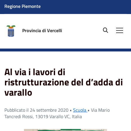
Regione Piemonte
Provincia di Vercelli
site.searc
Men
Home
News
Al via i lavori di ristrutturazione del
d’adda di varallo
Al via i lavori di
ristrutturazione del d’adda di
varallo
Pubblicato il 24 settembre 2020 •
Scuola
•
Via Mario
Tancredi Rossi, 13019 Varallo VC, Italia