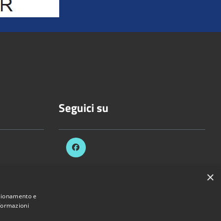
Seguici su
×
celli.it
nzionamento e
nformazioni