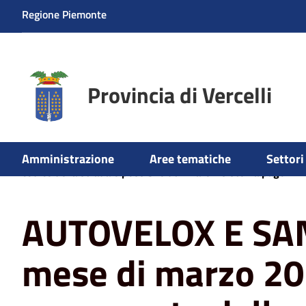
Regione Piemonte
Provincia di Vercelli
Home
News
AUTOVELOX E SANZIONI - Dal mese di mar
Amministrazione
Aree tematiche
Settori 
codice della strada è possibile utilizzare il sistema pagoPA
AUTOVELOX E SAN
mese di marzo 202