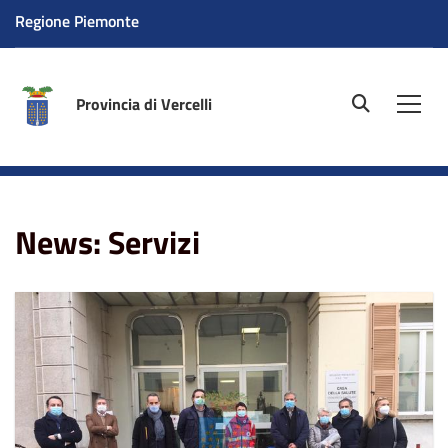
Regione Piemonte
Provincia di Vercelli
site.searc
Men
Home
News
Servizi
News: Servizi