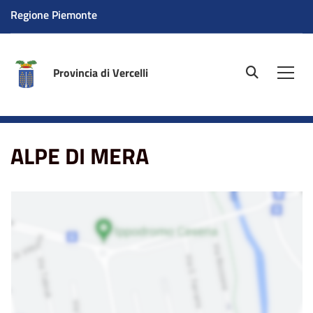
Regione Piemonte
Provincia di Vercelli
site.searc
Men
Home
La sede
ALPE DI MERA
ALPE DI MERA