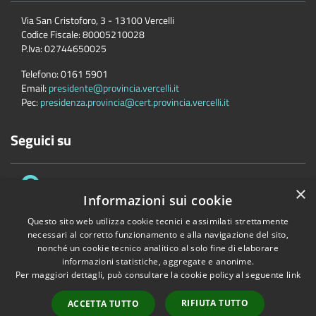
Via San Cristoforo, 3 - 13100 Vercelli
Codice Fiscale:
80005210028
P.Iva:
02744650025
Telefono:
0161 5901
Email:
presidente@provincia.vercelli.it
Pec:
presidenza.provincia@cert.provincia.vercelli.it
Seguici su
×
Informazioni sui cookie
Questo sito web utilizza cookie tecnici e assimilati strettamente
necessari al corretto funzionamento e alla navigazione del sito,
Accessibilità
Privacy
Cookie
Mappa del sito
nonché un cookie tecnico analitico al solo fine di elaborare
informazioni statistiche, aggregate e anonime.
Dichiarazione di accessibilità e meccanismo di feedback
Link Utili
Per maggiori dettagli, può consultare la cookie policy al seguente
link
Copyright © 2026 • Provincia di Vercelli • Powered by
Municipium
•
Accesso redazione
RIFIUTA TUTTO
ACCETTA TUTTO