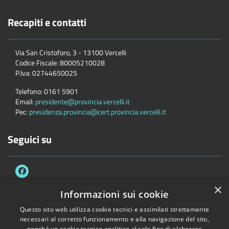
Recapiti e contatti
Via San Cristoforo, 3 - 13100 Vercelli
Codice Fiscale:
80005210028
P.Iva:
02744650025
Telefono:
0161 5901
Email:
presidente@provincia.vercelli.it
Pec:
presidenza.provincia@cert.provincia.vercelli.it
Seguici su
×
Informazioni sui cookie
Questo sito web utilizza cookie tecnici e assimilati strettamente
Accessibilità
Privacy
Cookie
Mappa del sito
necessari al corretto funzionamento e alla navigazione del sito,
Dichiarazione di accessibilità e meccanismo di feedback
Link Utili
nonché un cookie tecnico analitico al solo fine di elaborare