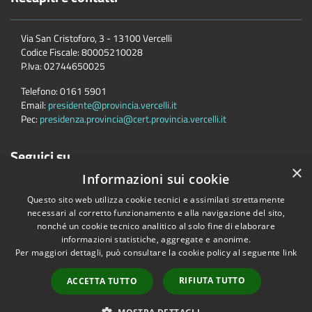
Via San Cristoforo, 3 - 13100 Vercelli
Codice Fiscale:
80005210028
P.Iva:
02744650025
Telefono:
0161 5901
Email:
presidente@provincia.vercelli.it
Pec:
presidenza.provincia@cert.provincia.vercelli.it
Seguici su
×
Informazioni sui cookie
Questo sito web utilizza cookie tecnici e assimilati strettamente
necessari al corretto funzionamento e alla navigazione del sito,
nonché un cookie tecnico analitico al solo fine di elaborare
informazioni statistiche, aggregate e anonime.
Per maggiori dettagli, può consultare la cookie policy al seguente
link
Accessibilità
Privacy
Cookie
Mappa del sito
Dichiarazione di accessibilità e meccanismo di feedback
Link Utili
RIFIUTA TUTTO
ACCETTA TUTTO
Copyright © 2026 • Provincia di Vercelli • Powered by
Municipium
•