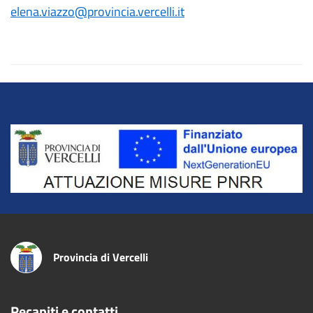
elena.viazzo@provincia.vercelli.it
Title
Provincia di Vercelli
Recapiti e contatti