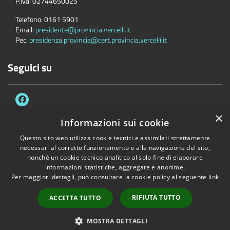
P.Iva:
02744650025
Telefono:
0161 5901
Email:
presidente@provincia.vercelli.it
Pec:
presidenza.provincia@cert.provincia.vercelli.it
Seguici su
×
Informazioni sui cookie
Questo sito web utilizza cookie tecnici e assimilati strettamente
Accessibilità
Privacy
Cookie
Mappa del sito
necessari al corretto funzionamento e alla navigazione del sito,
Dichiarazione di accessibilità e meccanismo di feedback
Link Utili
nonché un cookie tecnico analitico al solo fine di elaborare
informazioni statistiche, aggregate e anonime.
Copyright © 2026 • Provincia di Vercelli • Powered by
Municipium
•
Per maggiori dettagli, può consultare la cookie policy al seguente
link
Accesso redazione
RIFIUTA TUTTO
ACCETTA TUTTO
MOSTRA DETTAGLI