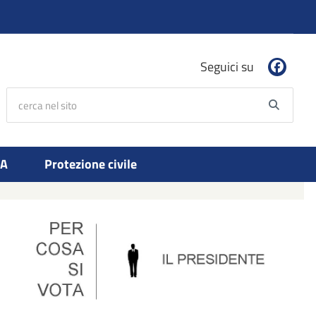
Seguici su
cerca nel sito
Searc
PA
Protezione civile