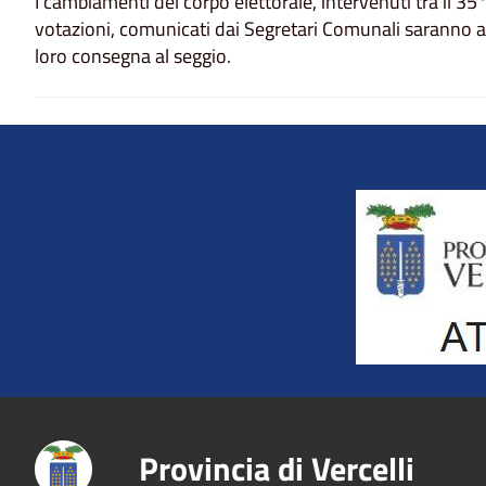
I cambiamenti del corpo elettorale, intervenuti tra il 35
votazioni, comunicati dai Segretari Comunali saranno ann
loro consegna al seggio.
Title
Provincia di Vercelli