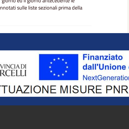
° giorno ed il giorno antecedente le
otati sulle liste sezionali prima della