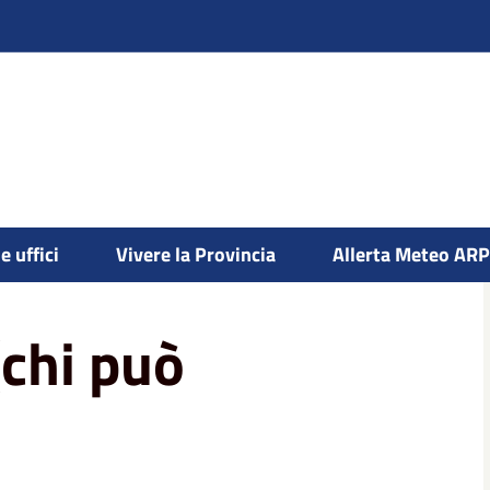
e uffici
Vivere la Provincia
Allerta Meteo AR
(chi può