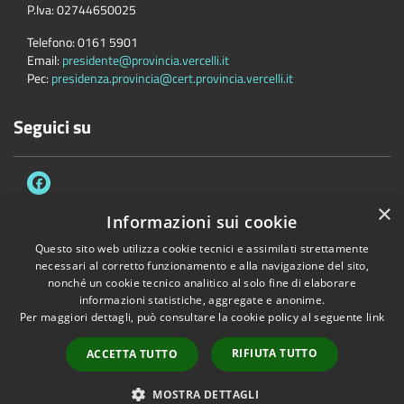
P.Iva:
02744650025
Telefono:
0161 5901
Email:
presidente@provincia.vercelli.it
Pec:
presidenza.provincia@cert.provincia.vercelli.it
Seguici su
×
Informazioni sui cookie
Questo sito web utilizza cookie tecnici e assimilati strettamente
Accessibilità
Privacy
Cookie
Mappa del sito
necessari al corretto funzionamento e alla navigazione del sito,
Dichiarazione di accessibilità e meccanismo di feedback
Link Utili
nonché un cookie tecnico analitico al solo fine di elaborare
informazioni statistiche, aggregate e anonime.
Copyright © 2026 • Provincia di Vercelli • Powered by
Municipium
•
Per maggiori dettagli, può consultare la cookie policy al seguente
link
Accesso redazione
RIFIUTA TUTTO
ACCETTA TUTTO
MOSTRA DETTAGLI