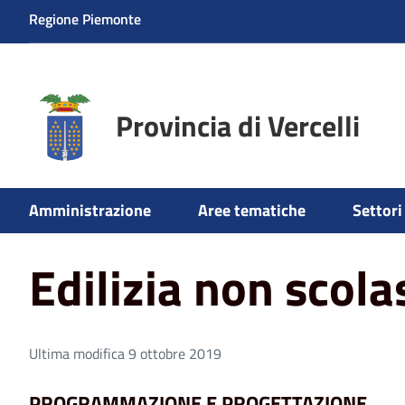
Regione Piemonte
Provincia di Vercelli
Home
Aree tematiche
Edifici scolastici e non scolastic
Amministrazione
Aree tematiche
Settori 
Edilizia non scola
Ultima modifica 9 ottobre 2019
PROGRAMMAZIONE E PROGETTAZIONE