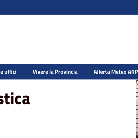
i
Edilizia non scolastica
e uffici
Vivere la Provincia
Allerta Meteo AR
stica