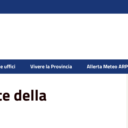
e uffici
Vivere la Provincia
Allerta Meteo AR
 della Provincia
te della