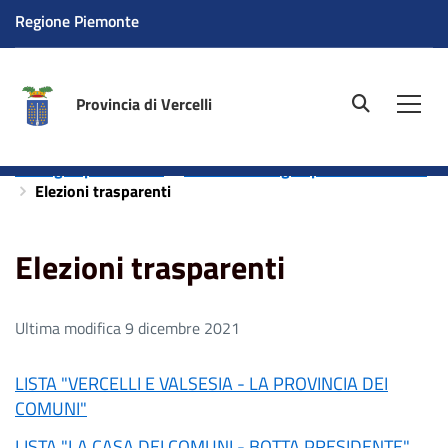
Regione Piemonte
Provincia di Vercelli
site.searc
Men
Home
Amministrazione
Elezioni
Elezioni del
Consiglio provinciale
Elezioni Consiglio provinciale 2021
Elezioni trasparenti
Elezioni trasparenti
Ultima modifica 9 dicembre 2021
LISTA "VERCELLI E VALSESIA - LA PROVINCIA DEI
COMUNI"
LISTA "LA CASA DEI COMUNI - BOTTA PRESIDENTE"