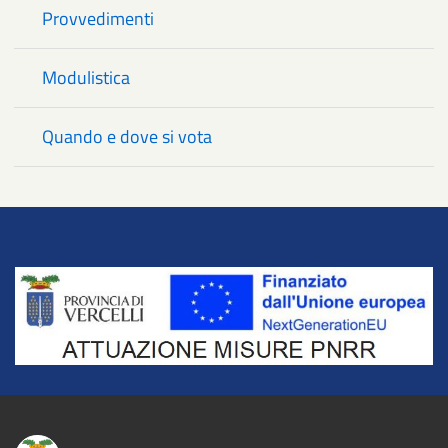
Provvedimenti
Modulistica
Quando e dove si vota
Title