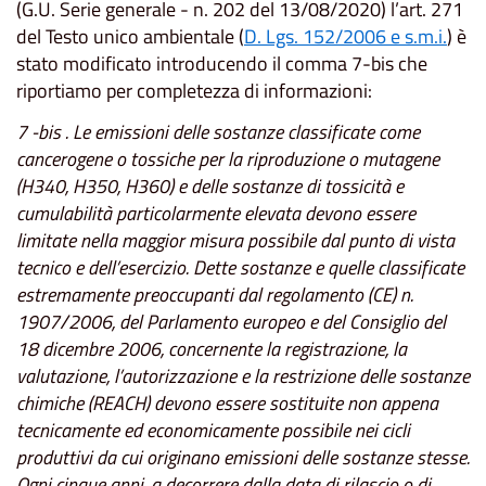
(G.U. Serie generale - n. 202 del 13/08/2020) l’art. 271
del Testo unico ambientale (
D. Lgs. 152/2006 e s.m.i.
) è
stato modificato introducendo il comma 7-bis che
riportiamo per completezza di informazioni:
7 -bis . Le emissioni delle sostanze classificate come
cancerogene o tossiche per la riproduzione o mutagene
(H340, H350, H360) e delle sostanze di tossicità e
cumulabilità particolarmente elevata devono essere
limitate nella maggior misura possibile dal punto di vista
tecnico e dell’esercizio. Dette sostanze e quelle classificate
estremamente preoccupanti dal regolamento (CE) n.
1907/2006, del Parlamento europeo e del Consiglio del
18 dicembre 2006, concernente la registrazione, la
valutazione, l’autorizzazione e la restrizione delle sostanze
chimiche (REACH) devono essere sostituite non appena
tecnicamente ed economicamente possibile nei cicli
produttivi da cui originano emissioni delle sostanze stesse.
Ogni cinque anni, a decorrere dalla data di rilascio o di