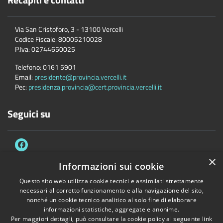
Via San Cristoforo, 3 - 13100 Vercelli
Codice Fiscale:
80005210028
P.Iva:
02744650025
Telefono:
0161 5901
Email:
presidente@provincia.vercelli.it
Pec:
presidenza.provincia@cert.provincia.vercelli.it
Seguici su
×
Informazioni sui cookie
Questo sito web utilizza cookie tecnici e assimilati strettamente
Accessibilità
Privacy
Cookie
Mappa del sito
necessari al corretto funzionamento e alla navigazione del sito,
Dichiarazione di accessibilità e meccanismo di feedback
Link Utili
nonché un cookie tecnico analitico al solo fine di elaborare
informazioni statistiche, aggregate e anonime.
Copyright © 2026 • Provincia di Vercelli • Powered by
Municipium
•
Per maggiori dettagli, può consultare la cookie policy al seguente
link