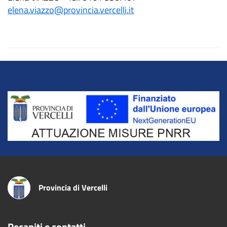
elena.viazzo@provincia.vercelli.it
Title
Provincia di Vercelli
Recapiti e contatti