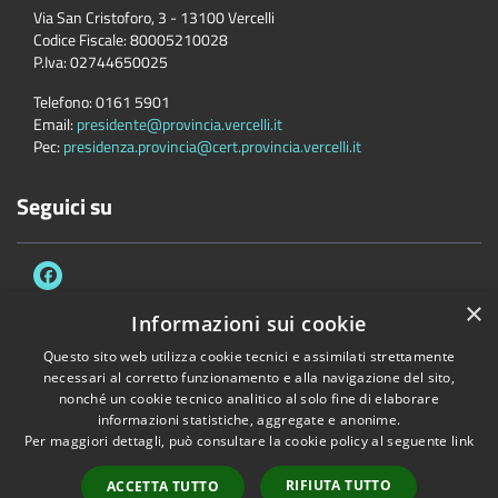
Via San Cristoforo, 3 - 13100 Vercelli
Codice Fiscale:
80005210028
P.Iva:
02744650025
Telefono:
0161 5901
Email:
presidente@provincia.vercelli.it
Pec:
presidenza.provincia@cert.provincia.vercelli.it
Seguici su
×
Informazioni sui cookie
Questo sito web utilizza cookie tecnici e assimilati strettamente
Accessibilità
Privacy
Cookie
Mappa del sito
necessari al corretto funzionamento e alla navigazione del sito,
Dichiarazione di accessibilità e meccanismo di feedback
Link Utili
nonché un cookie tecnico analitico al solo fine di elaborare
informazioni statistiche, aggregate e anonime.
Copyright © 2026 • Provincia di Vercelli • Powered by
Municipium
•
Per maggiori dettagli, può consultare la cookie policy al seguente
link
Accesso redazione
RIFIUTA TUTTO
ACCETTA TUTTO