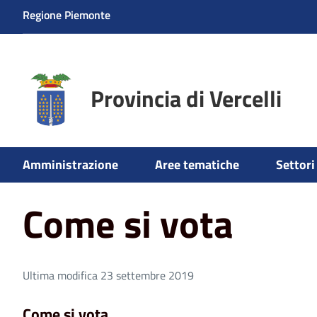
Regione Piemonte
Provincia di Vercelli
Home
Come si vota
Amministrazione
Aree tematiche
Settori 
Come si vota
Ultima modifica 23 settembre 2019
Come si vota