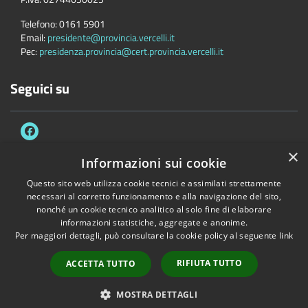
Telefono:
0161 5901
Email:
presidente@provincia.vercelli.it
Pec:
presidenza.provincia@cert.provincia.vercelli.it
Seguici su
×
Informazioni sui cookie
Questo sito web utilizza cookie tecnici e assimilati strettamente
Accessibilità
Privacy
Cookie
Mappa del sito
necessari al corretto funzionamento e alla navigazione del sito,
Dichiarazione di accessibilità e meccanismo di feedback
Link Utili
nonché un cookie tecnico analitico al solo fine di elaborare
informazioni statistiche, aggregate e anonime.
Copyright © 2026 • Provincia di Vercelli • Powered by
Municipium
•
Per maggiori dettagli, può consultare la cookie policy al seguente
link
Accesso redazione
RIFIUTA TUTTO
ACCETTA TUTTO
MOSTRA DETTAGLI