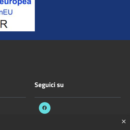
Seguici su
×
celli.it