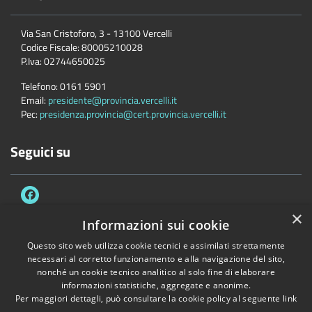
Via San Cristoforo, 3 - 13100 Vercelli
Codice Fiscale:
80005210028
P.Iva:
02744650025
Telefono:
0161 5901
Email:
presidente@provincia.vercelli.it
Pec:
presidenza.provincia@cert.provincia.vercelli.it
Seguici su
×
Informazioni sui cookie
Questo sito web utilizza cookie tecnici e assimilati strettamente
Accessibilità
Privacy
Cookie
Mappa del sito
necessari al corretto funzionamento e alla navigazione del sito,
Dichiarazione di accessibilità e meccanismo di feedback
Link Utili
nonché un cookie tecnico analitico al solo fine di elaborare
informazioni statistiche, aggregate e anonime.
Copyright © 2026 • Provincia di Vercelli • Powered by
Municipium
•
Per maggiori dettagli, può consultare la cookie policy al seguente
link
Accesso redazione