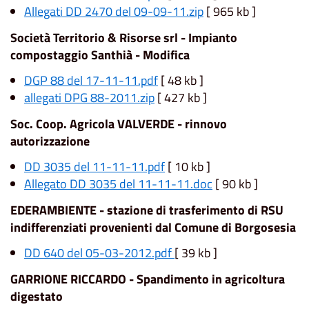
Allegati DD 2470 del 09-09-11.zip
[ 965 kb ]
Società Territorio & Risorse srl - Impianto
compostaggio Santhià - Modifica
DGP 88 del 17-11-11.pdf
[ 48 kb ]
allegati DPG 88-2011.zip
[ 427 kb ]
Soc. Coop. Agricola VALVERDE - rinnovo
autorizzazione
DD 3035 del 11-11-11.pdf
[ 10 kb ]
Allegato DD 3035 del 11-11-11.doc
[ 90 kb ]
EDERAMBIENTE - stazione di trasferimento di RSU
indifferenziati provenienti dal Comune di Borgosesia
DD 640 del 05-03-2012.pdf
[ 39 kb ]
GARRIONE RICCARDO - Spandimento in agricoltura
digestato