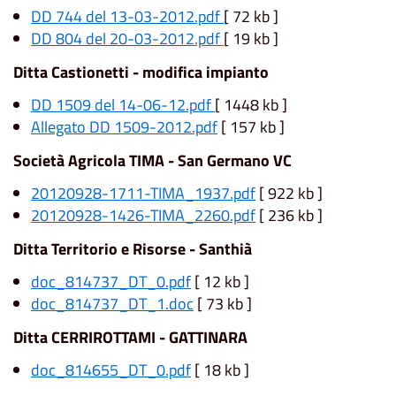
DD 744 del 13-03-2012.pdf
[ 72 kb ]
DD 804 del 20-03-2012.pdf
[ 19 kb ]
Ditta Castionetti - modifica impianto
DD 1509 del 14-06-12.pdf
[ 1448 kb ]
Allegato DD 1509-2012.pdf
[ 157 kb ]
Società Agricola TIMA - San Germano VC
20120928-1711-TIMA_1937.pdf
[ 922 kb ]
20120928-1426-TIMA_2260.pdf
[ 236 kb ]
Ditta Territorio e Risorse - Santhià
doc_814737_DT_0.pdf
[ 12 kb ]
doc_814737_DT_1.doc
[ 73 kb ]
Ditta CERRIROTTAMI - GATTINARA
doc_814655_DT_0.pdf
[ 18 kb ]