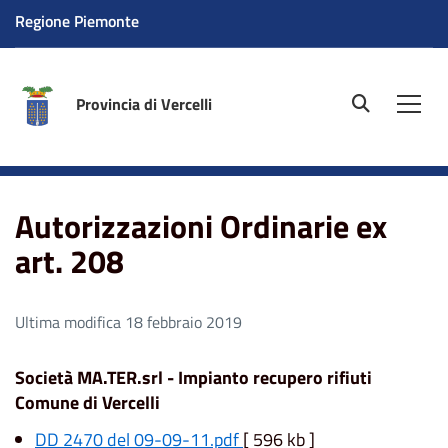
Regione Piemonte
Provincia di Vercelli
site.searc
Men
Home
Autorizzazioni Ordinarie ex art. 208
Autorizzazioni Ordinarie ex
art. 208
Ultima modifica 18 febbraio 2019
Società MA.TER.srl - Impianto recupero rifiuti
Comune di Vercelli
DD 2470 del 09-09-11.pdf
[ 596 kb ]