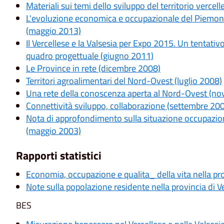
Materiali sui temi dello sviluppo del territorio verce
L'evoluzione economica e occupazionale del Piemont
(maggio 2013)
Il Vercellese e la Valsesia per Expo 2015. Un tentativo
quadro progettuale (giugno 2011)
Le Province in rete (dicembre 2008)
Territori agroalimentari del Nord-Ovest (luglio 2008)
Una rete della conoscenza aperta al Nord-Ovest (n
Connettività sviluppo, collaborazione (settembre 20
Nota di approfondimento sulla situazione occupaziona
(maggio 2003)
Rapporti statistici
Economia, occupazione e qualita_ della vita nella pro
Note sulla popolazione residente nella provincia di 
BES