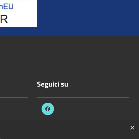
Seguici su
×
celli.it