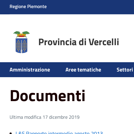
Regione Piemonte
Provincia di Vercelli
Home
Amministrazione
Documenti e Statistiche
Do
Amministrazione
Aree tematiche
Settori 
Documenti
Ultima modifica 17 dicembre 2019
L&S Rapporto intermedio agosto 2013