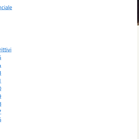
nciale
ittivi
5
4
3
1
0
9
8
7
6