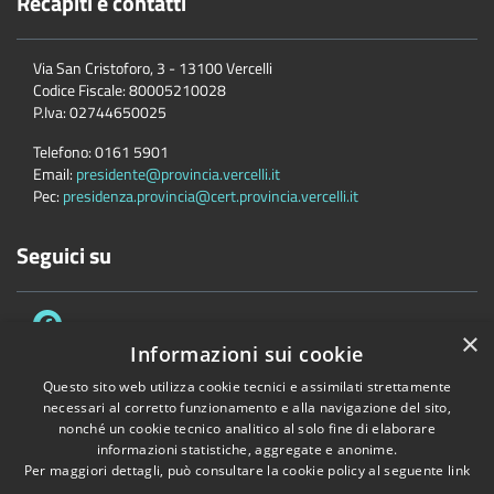
Recapiti e contatti
Via San Cristoforo, 3 - 13100 Vercelli
Codice Fiscale:
80005210028
P.Iva:
02744650025
Telefono:
0161 5901
Email:
presidente@provincia.vercelli.it
Pec:
presidenza.provincia@cert.provincia.vercelli.it
Seguici su
×
Informazioni sui cookie
Questo sito web utilizza cookie tecnici e assimilati strettamente
necessari al corretto funzionamento e alla navigazione del sito,
Accessibilità
Privacy
Cookie
Mappa del sito
nonché un cookie tecnico analitico al solo fine di elaborare
Dichiarazione di accessibilità e meccanismo di feedback
Link Utili
informazioni statistiche, aggregate e anonime.
Per maggiori dettagli, può consultare la cookie policy al seguente
link
Copyright © 2026 • Provincia di Vercelli • Powered by
Municipium
•