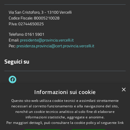
Via San Cristoforo, 3 - 13100 Vercelli
Codice Fiscale:
80005210028
P.Iva:
02744650025
Telefono:
0161 5901
Email:
presidente@provincia.vercelli.it
Pec:
presidenza.provincia@cert.provincia.vercelli.it
Seguici su
×
Informazioni sui cookie
Questo sito web utilizza cookie tecnici e assimilati strettamente
Accessibilità
Privacy
Cookie
Mappa del sito
necessari al corretto funzionamento e alla navigazione del sito,
Dichiarazione di accessibilità e meccanismo di feedback
Link Utili
nonché un cookie tecnico analitico al solo fine di elaborare
informazioni statistiche, aggregate e anonime.
Copyright © 2026 • Provincia di Vercelli • Powered by
Municipium
•
Per maggiori dettagli, può consultare la cookie policy al seguente
link
Accesso redazione