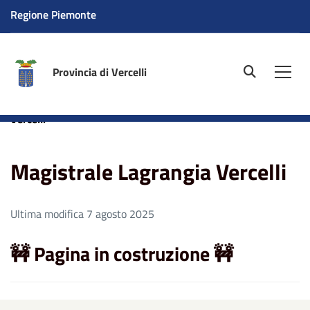
Regione Piemonte
Provincia di Vercelli
site.searc
Men
Home
Aree tematiche
PNRR
Magistrale Lagrangia
Vercelli
Magistrale Lagrangia Vercelli
Ultima modifica 7 agosto 2025
🚧 Pagina in costruzione
🚧