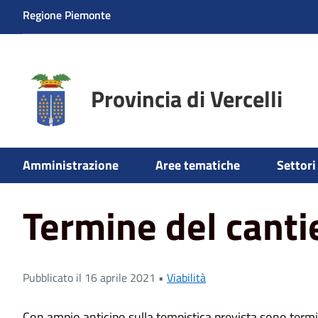
Regione Piemonte
Provincia di Vercelli
Home
News
Termine del cantiere a cigliano
Amministrazione
Aree tematiche
Settori 
Termine del cantie
Pubblicato il 16 aprile 2021 •
Viabilità
Con ampio anticipo sulla tempistica prevista sono termin