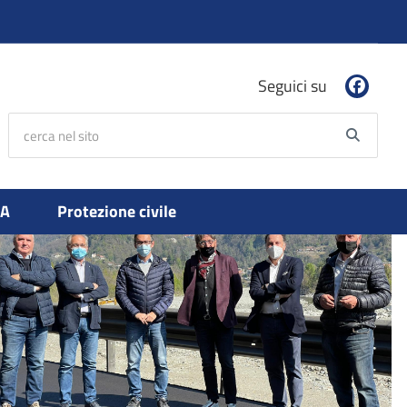
Seguici su
cerca nel sito
Searc
PA
Protezione civile