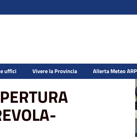
5v CREVOLA-DOCCIO
e uffici
Vivere la Provincia
Allerta Meteo AR
APERTURA
REVOLA-