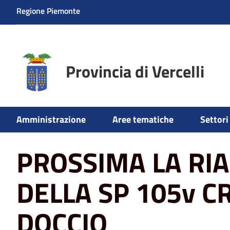
Regione Piemonte
Provincia di Vercelli
Home
News
PROSSIMA LA RIAPERTURA DELLA SP 10
Amministrazione
Aree tematiche
Settori 
PROSSIMA LA RI
DELLA SP 105v C
DOCCIO