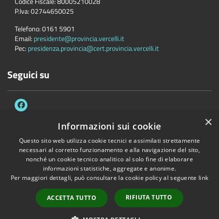
Codice Fiscale:
80005210028
P.Iva:
02744650025
Telefono:
0161 5901
Email:
presidente@provincia.vercelli.it
Pec:
presidenza.provincia@cert.provincia.vercelli.it
Seguici su
×
Informazioni sui cookie
Questo sito web utilizza cookie tecnici e assimilati strettamente
Accessibilità
Privacy
Cookie
Mappa del sito
necessari al corretto funzionamento e alla navigazione del sito,
Dichiarazione di accessibilità e meccanismo di feedback
Link Utili
nonché un cookie tecnico analitico al solo fine di elaborare
informazioni statistiche, aggregate e anonime.
Copyright © 2026 • Provincia di Vercelli • Powered by
Municipium
•
Per maggiori dettagli, può consultare la cookie policy al seguente
link
Accesso redazione
RIFIUTA TUTTO
ACCETTA TUTTO