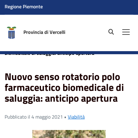
Regione Piemonte
Provincia di Vercelli
site.searc
Men
Home
News
Nuovo senso rotatorio polo farmaceutico
biomedicale di saluggia: anticipo apertura
Nuovo senso rotatorio polo
farmaceutico biomedicale di
saluggia: anticipo apertura
Pubblicato il 4 maggio 2021 •
Viabilità