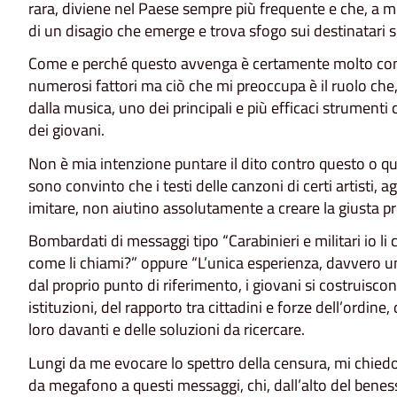
rara, diviene nel Paese sempre più frequente e che, a 
di un disagio che emerge e trova sfogo sui destinatari sb
Come e perché questo avvenga è certamente molto com
numerosi fattori ma ciò che mi preoccupa è il ruolo che
dalla musica, uno dei principali e più efficaci strument
dei giovani.
Non è mia intenzione puntare il dito contro questo o q
sono convinto che i testi delle canzoni di certi artisti, ag
imitare, non aiutino assolutamente a creare la giusta 
Bombardati di messaggi tipo “Carabinieri e militari io li c
come li chiami?” oppure “L’unica esperienza, davvero u
dal proprio punto di riferimento, i giovani si costruisco
istituzioni, del rapporto tra cittadini e forze dell’ordine
loro davanti e delle soluzioni da ricercare.
Lungi da me evocare lo spettro della censura, mi chiedo se
da megafono a questi messaggi, chi, dall’alto del beness