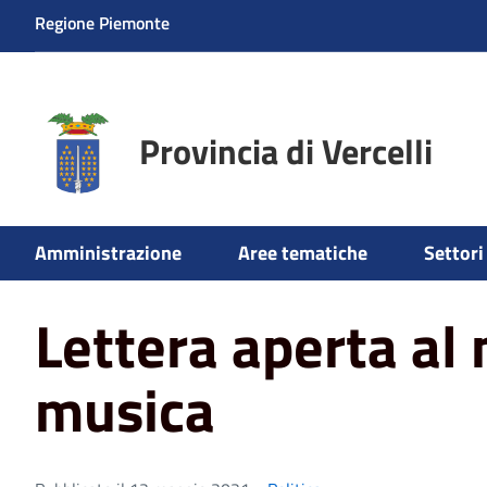
Regione Piemonte
Provincia di Vercelli
Home
News
Lettera aperta al mondo della musica
Amministrazione
Aree tematiche
Settori 
Lettera aperta al
musica