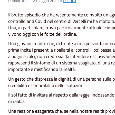
Pubblicato il 12 maggio 2021 •
Politica
Il brutto episodio che ha recentemente coinvolto un’ag
controllo anti Covid nel centro di Vercelli mi ha molto t
Una, in particolare, trovo particolarmente attuale e impo
vivono oggi con le forze dell’ordine.
Una giovane madre che, di fronte a una poliziotta int
prima incita i presenti a ribellarsi ai controlli, poi passa
a pugni e calci, non credo sia da intendere esclusiva
rappresenti il sintomo di un sistema sbagliato, di una r
importante e mistificando la realtà.
Un gesto che disprezza la dignità di una persona sulla b
credibilità e l’onorabilità delle istituzioni.
Il sol fatto di invitare al rispetto della legge, indossa
di rabbia.
Una reazione esagerata che, se nella nostra realtà pro