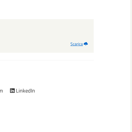
Scarica
am
LinkedIn