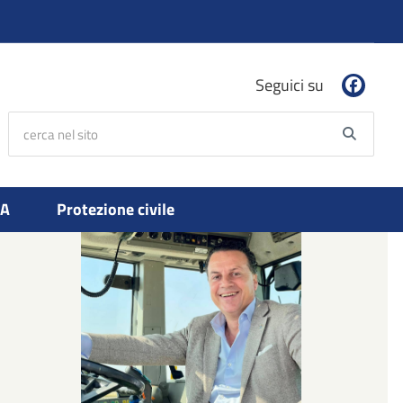
Seguici su
cerca nel sito
Searc
PA
Protezione civile