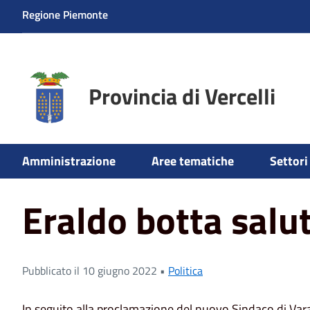
Regione Piemonte
Provincia di Vercelli
Home
News
Eraldo botta saluta la provincia
Amministrazione
Aree tematiche
Settori 
Eraldo botta salut
Pubblicato il 10 giugno 2022 •
Politica
In seguito alla proclamazione del nuovo Sindaco di Varal