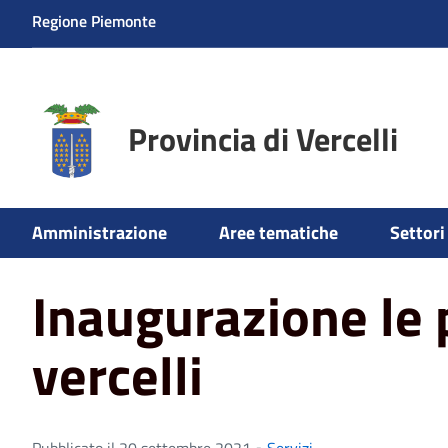
Regione Piemonte
Provincia di Vercelli
Home
News
Inaugurazione le piscine di vercelli
Amministrazione
Aree tematiche
Settori 
Inaugurazione le p
vercelli
Pubblicato il 20 settembre 2021 •
Servizi