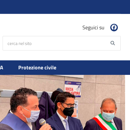
Seguici su
cerca nel sito
Searc
PA
Protezione civile