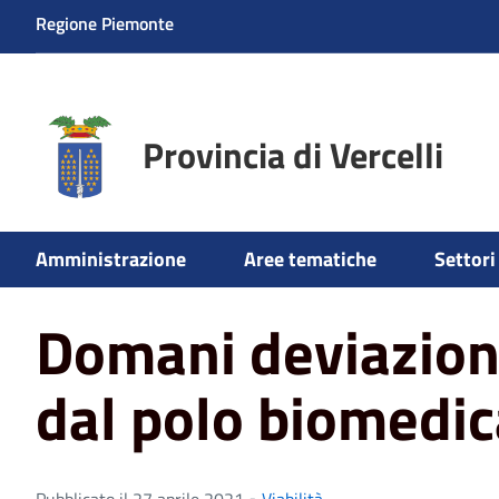
Regione Piemonte
Provincia di Vercelli
Home
News
Domani deviazione in uscita dal polo bio
Amministrazione
Aree tematiche
Settori 
Domani deviazione
dal polo biomedic
Pubblicato il 27 aprile 2021 •
Viabilità