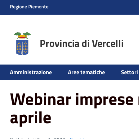
Regione Piemonte
Provincia di Vercelli
Home
News
Webinar imprese rur@ali 13 aprile
Amministrazione
Aree tematiche
Settori 
Webinar imprese 
aprile