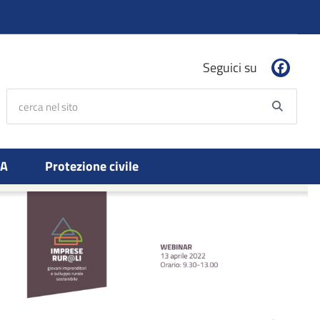
Seguici su
cerca nel sito
Searc
PA
Protezione civile