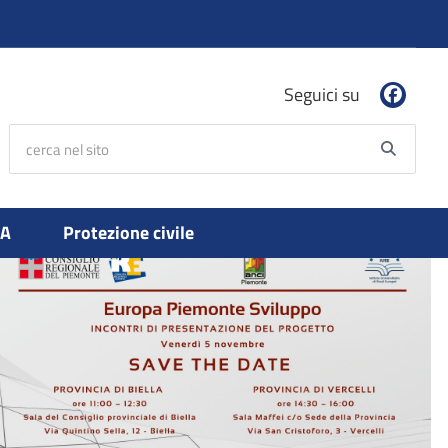
Seguici su
cerca nel sito
Searc
PA
Protezione civile