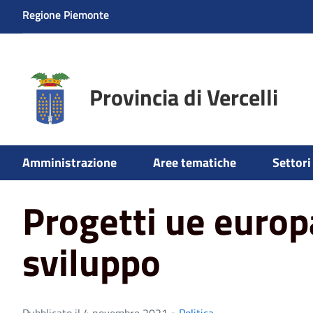
Regione Piemonte
Provincia di Vercelli
Home
News
Politica
Progetti ue europa piemonte s
Amministrazione
Aree tematiche
Settori 
Progetti ue euro
sviluppo
Pubblicato il 4 novembre 2021 •
Politica