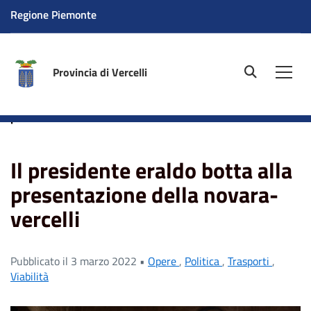
Regione Piemonte
Provincia di Vercelli
site.searc
Men
Home
News
Politica
Il presidente eraldo botta alla
presentazione della novara-vercelli
Il presidente eraldo botta alla
presentazione della novara-
vercelli
Pubblicato il 3 marzo 2022 •
Opere
,
Politica
,
Trasporti
,
Viabilità