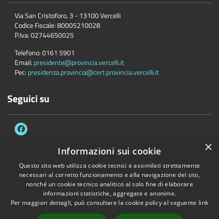
Via San Cristoforo, 3 - 13100 Vercelli
Codice Fiscale:
80005210028
P.Iva:
02744650025
Telefono:
0161 5901
Email:
presidente@provincia.vercelli.it
Pec:
presidenza.provincia@cert.provincia.vercelli.it
Seguici su
×
Informazioni sui cookie
Questo sito web utilizza cookie tecnici e assimilati strettamente
Accessibilità
Privacy
Cookie
Mappa del sito
necessari al corretto funzionamento e alla navigazione del sito,
Dichiarazione di accessibilità e meccanismo di feedback
Link Utili
nonché un cookie tecnico analitico al solo fine di elaborare
informazioni statistiche, aggregate e anonime.
Copyright © 2026 • Provincia di Vercelli • Powered by
Municipium
•
Per maggiori dettagli, può consultare la cookie policy al seguente
link
Accesso redazione