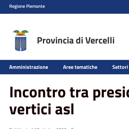
Regione Piemonte
Provincia di Vercelli
Home
News
Emergenza
Incontro tra presidente e i 
Amministrazione
Aree tematiche
Settori 
Incontro tra presi
vertici asl