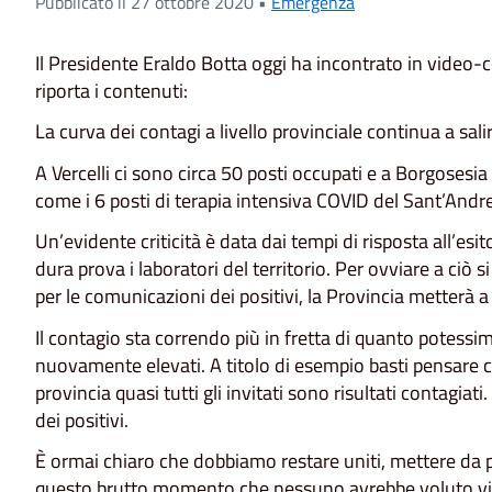
Pubblicato il 27 ottobre 2020 •
Emergenza
Il Presidente Eraldo Botta oggi ha incontrato in video-c
riporta i contenuti:
La curva dei contagi a livello provinciale continua a sal
A Vercelli ci sono circa 50 posti occupati e a Borgosesia
come i 6 posti di terapia intensiva COVID del Sant’Andr
Un’evidente criticità è data dai tempi di risposta all’
dura prova i laboratori del territorio. Per ovviare a ciò 
per le comunicazioni dei positivi, la Provincia metterà 
Il contagio sta correndo più in fretta di quanto potess
nuovamente elevati. A titolo di esempio basti pensare 
provincia quasi tutti gli invitati sono risultati contagia
dei positivi.
È ormai chiaro che dobbiamo restare uniti, mettere da par
questo brutto momento che nessuno avrebbe voluto viv