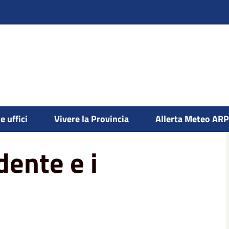
vertici asl
e uffici
Vivere la Provincia
Allerta Meteo AR
dente e i