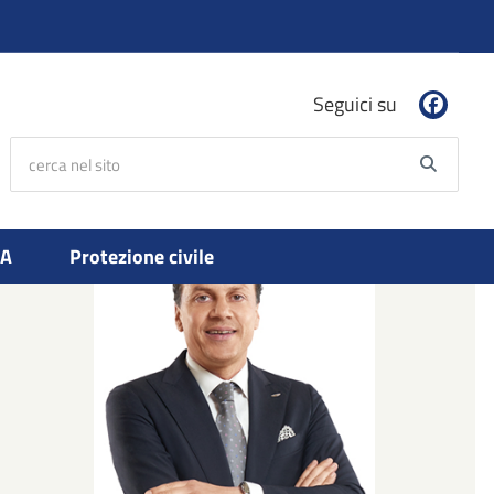
Seguici su
cerca nel sito
Searc
PA
Protezione civile