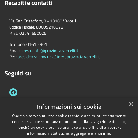
Recapiti e contatti
Via San Cristoforo, 3 - 13100 Vercelli
Codice Fiscale:
80005210028
P.Iva:
02744650025
Telefono:
0161 5901
Email:
presidente@provincia.vercelli.it
Pec:
presidenza.provincia@cert.provincia.vercelli.it
Seguici su
×
Informazioni sui cookie
Questo sito web utilizza cookie tecnici e assimilati strettamente
Accessibilità
Privacy
Cookie
Mappa del sito
necessari al corretto funzionamento e alla navigazione del sito,
Dichiarazione di accessibilità e meccanismo di feedback
Link Utili
nonché un cookie tecnico analitico al solo fine di elaborare
informazioni statistiche, aggregate e anonime.
Copyright © 2026 • Provincia di Vercelli • Powered by
Municipium
•