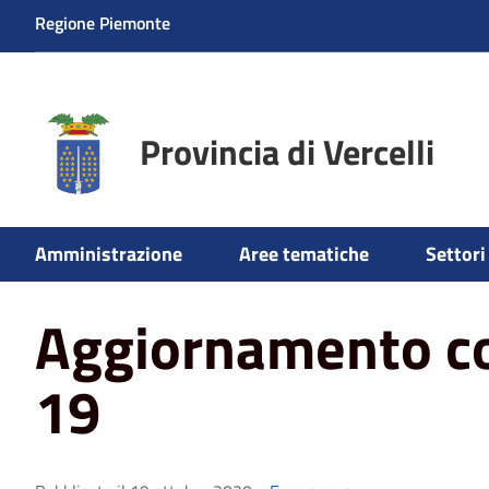
Regione Piemonte
Provincia di Vercelli
Home
News
Emergenza
Aggiornamento contagi co
Amministrazione
Aree tematiche
Settori 
Aggiornamento co
19