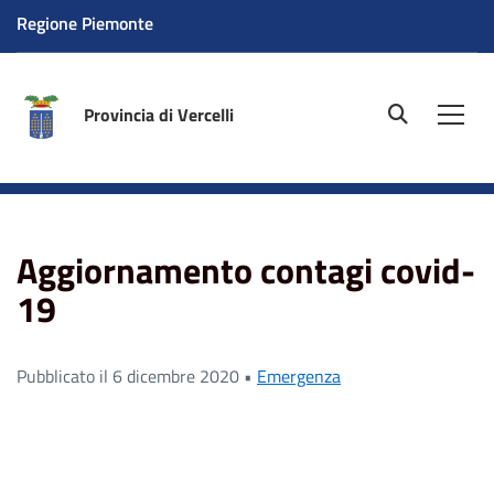
Regione Piemonte
Provincia di Vercelli
site.searc
Men
Home
News
Emergenza
Aggiornamento contagi
covid-19
Aggiornamento contagi covid-
19
Pubblicato il 6 dicembre 2020 •
Emergenza