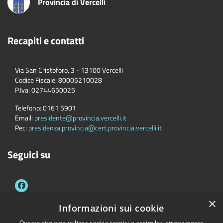
Provincia di Vercelli
Recapiti e contatti
Via San Cristoforo, 3 - 13100 Vercelli
Codice Fiscale:
80005210028
P.Iva:
02744650025
Telefono:
0161 5901
Email:
presidente@provincia.vercelli.it
Pec:
presidenza.provincia@cert.provincia.vercelli.it
Seguici su
×
Informazioni sui cookie
Questo sito web utilizza cookie tecnici e assimilati strettamente