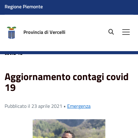
Regione Piemonte
Provincia di Vercelli
site.searc
Men
Home
News
Emergenza
Aggiornamento contagi
covid 19
Aggiornamento contagi covid
19
Pubblicato il 23 aprile 2021 •
Emergenza