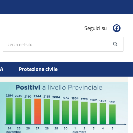
Seguici su
cerca nel sito
Searc
PA
Protezione civile