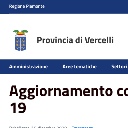
Regione Piemonte
Provincia di Vercelli
Home
News
Emergenza
Aggiornamento contagi co
Amministrazione
Aree tematiche
Settori 
Aggiornamento co
19
Pubblicato il 5 dicembre 2020 •
Emergenza